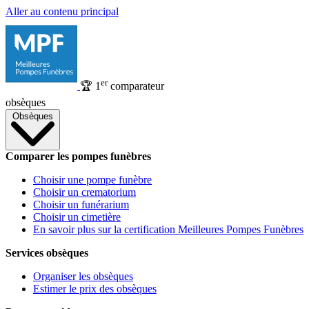
Aller au contenu principal
er
🏆
1
comparateur
obsèques
Obsèques
Comparer les pompes funèbres
Choisir une pompe funèbre
Choisir un crematorium
Choisir un funérarium
Choisir un cimetière
En savoir plus sur la certification Meilleures Pompes Funèbres
Services obsèques
Organiser les obsèques
Estimer le prix des obsèques