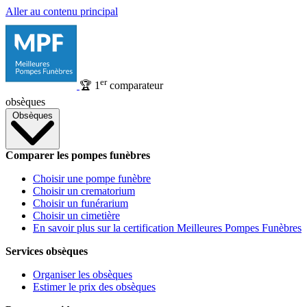
Aller au contenu principal
er
🏆
1
comparateur
obsèques
Obsèques
Comparer les pompes funèbres
Choisir une pompe funèbre
Choisir un crematorium
Choisir un funérarium
Choisir un cimetière
En savoir plus sur la certification Meilleures Pompes Funèbres
Services obsèques
Organiser les obsèques
Estimer le prix des obsèques