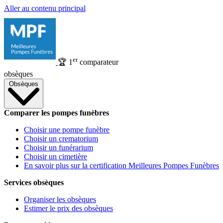
Aller au contenu principal
er
🏆
1
comparateur
obsèques
Obsèques
Comparer les pompes funèbres
Choisir une pompe funèbre
Choisir un crematorium
Choisir un funérarium
Choisir un cimetière
En savoir plus sur la certification Meilleures Pompes Funèbres
Services obsèques
Organiser les obsèques
Estimer le prix des obsèques