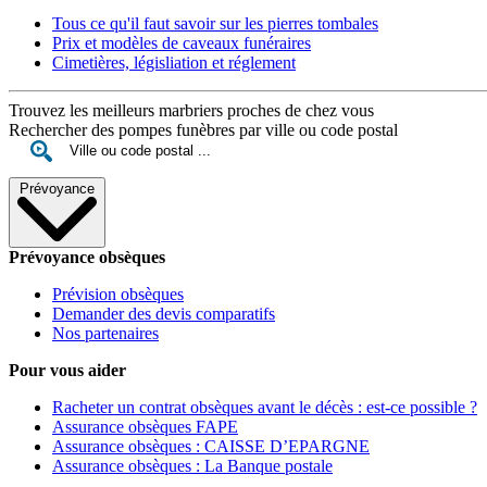
Tous ce qu'il faut savoir sur les pierres tombales
Prix et modèles de caveaux funéraires
Cimetières, législiation et réglement
Trouvez les meilleurs marbriers proches de chez vous
Rechercher des pompes funèbres par ville ou code postal
Prévoyance
Prévoyance obsèques
Prévision obsèques
Demander des devis comparatifs
Nos partenaires
Pour vous aider
Racheter un contrat obsèques avant le décès : est-ce possible ?
Assurance obsèques FAPE
Assurance obsèques : CAISSE D’EPARGNE
Assurance obsèques : La Banque postale