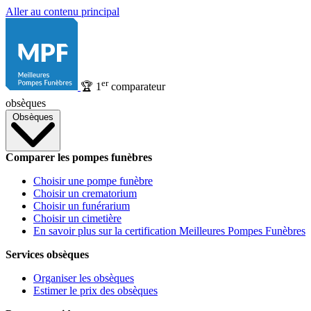
Aller au contenu principal
er
🏆
1
comparateur
obsèques
Obsèques
Comparer les pompes funèbres
Choisir une pompe funèbre
Choisir un crematorium
Choisir un funérarium
Choisir un cimetière
En savoir plus sur la certification Meilleures Pompes Funèbres
Services obsèques
Organiser les obsèques
Estimer le prix des obsèques