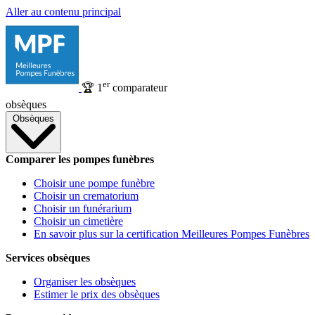
Aller au contenu principal
er
🏆
1
comparateur
obsèques
Obsèques
Comparer les pompes funèbres
Choisir une pompe funèbre
Choisir un crematorium
Choisir un funérarium
Choisir un cimetière
En savoir plus sur la certification Meilleures Pompes Funèbres
Services obsèques
Organiser les obsèques
Estimer le prix des obsèques