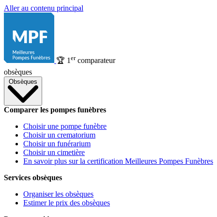
Aller au contenu principal
er
🏆
1
comparateur
obsèques
Obsèques
Comparer les pompes funèbres
Choisir une pompe funèbre
Choisir un crematorium
Choisir un funérarium
Choisir un cimetière
En savoir plus sur la certification Meilleures Pompes Funèbres
Services obsèques
Organiser les obsèques
Estimer le prix des obsèques