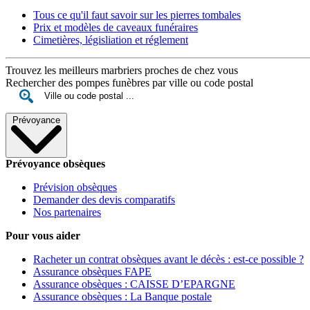
Tous ce qu'il faut savoir sur les pierres tombales
Prix et modèles de caveaux funéraires
Cimetières, législiation et réglement
Trouvez les meilleurs marbriers proches de chez vous
Rechercher des pompes funèbres par ville ou code postal
Prévoyance
Prévoyance obsèques
Prévision obsèques
Demander des devis comparatifs
Nos partenaires
Pour vous aider
Racheter un contrat obsèques avant le décès : est-ce possible ?
Assurance obsèques FAPE
Assurance obsèques : CAISSE D’EPARGNE
Assurance obsèques : La Banque postale