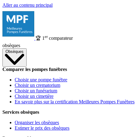
Aller au contenu principal
er
🏆
1
comparateur
obsèques
Obsèques
Comparer les pompes funèbres
Choisir une pompe funèbre
Choisir un crematorium
Choisir un funérarium
Choisir un cimetière
En savoir plus sur la certification Meilleures Pompes Funèbres
Services obsèques
Organiser les obsèques
Estimer le prix des obsèques