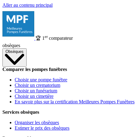
Aller au contenu principal
er
🏆
1
comparateur
obsèques
Obsèques
Comparer les pompes funèbres
Choisir une pompe funèbre
Choisir un crematorium
Choisir un funérarium
Choisir un cimetière
En savoir plus sur la certification Meilleures Pompes Funèbres
Services obsèques
Organiser les obsèques
Estimer le prix des obsèques