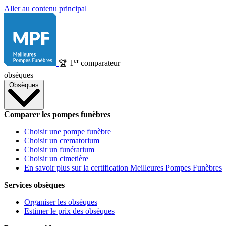
Aller au contenu principal
er
🏆
1
comparateur
obsèques
Obsèques
Comparer les pompes funèbres
Choisir une pompe funèbre
Choisir un crematorium
Choisir un funérarium
Choisir un cimetière
En savoir plus sur la certification Meilleures Pompes Funèbres
Services obsèques
Organiser les obsèques
Estimer le prix des obsèques