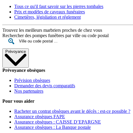
Tous ce qu'il faut savoir sur les pierres tombales
Prix et modèles de caveaux funéraires
Cimetières, législiation et réglement
Trouvez les meilleurs marbriers proches de chez vous
Rechercher des pompes funèbres par ville ou code postal
Prévoyance
Prévoyance obsèques
Prévision obsèques
Demander des devis comparatifs
Nos partenaires
Pour vous aider
Racheter un contrat obsèques avant le décès : est-ce possible ?
Assurance obsèques FAPE
Assurance obsèques : CAISSE D’EPARGNE
Assurance obsèques : La Banque postale