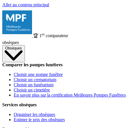
Aller au contenu principal
er
🏆
1
comparateur
obsèques
Obsèques
Comparer les pompes funèbres
Choisir une pompe funèbre
Choisir un crematorium
Choisir un funérarium
Choisir un cimetière
En savoir plus sur la certification Meilleures Pompes Funèbres
Services obsèques
Organiser les obsèques
Estimer le prix des obsèques