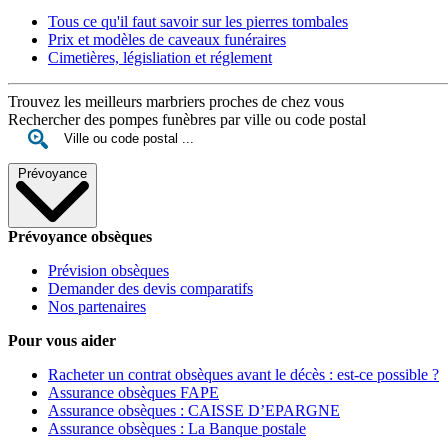
Tous ce qu'il faut savoir sur les pierres tombales
Prix et modèles de caveaux funéraires
Cimetières, législiation et réglement
Trouvez les meilleurs marbriers proches de chez vous
Rechercher des pompes funèbres par ville ou code postal
Prévoyance
Prévoyance obsèques
Prévision obsèques
Demander des devis comparatifs
Nos partenaires
Pour vous aider
Racheter un contrat obsèques avant le décès : est-ce possible ?
Assurance obsèques FAPE
Assurance obsèques : CAISSE D’EPARGNE
Assurance obsèques : La Banque postale