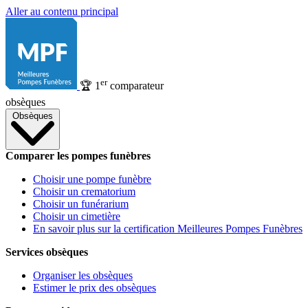
Aller au contenu principal
er
🏆
1
comparateur
obsèques
Obsèques
Comparer les pompes funèbres
Choisir une pompe funèbre
Choisir un crematorium
Choisir un funérarium
Choisir un cimetière
En savoir plus sur la certification Meilleures Pompes Funèbres
Services obsèques
Organiser les obsèques
Estimer le prix des obsèques