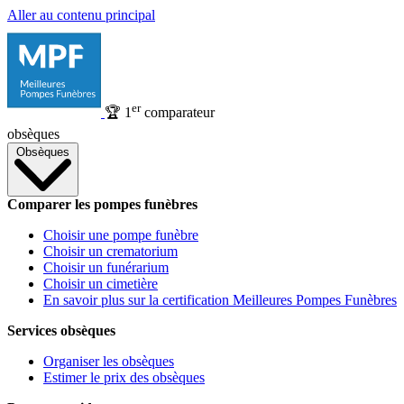
Aller au contenu principal
er
🏆
1
comparateur
obsèques
Obsèques
Comparer les pompes funèbres
Choisir une pompe funèbre
Choisir un crematorium
Choisir un funérarium
Choisir un cimetière
En savoir plus sur la certification Meilleures Pompes Funèbres
Services obsèques
Organiser les obsèques
Estimer le prix des obsèques