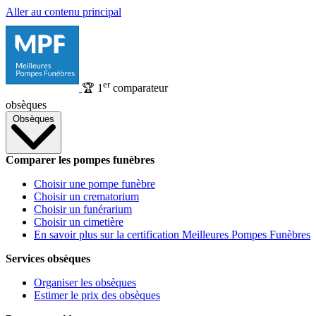
Aller au contenu principal
er
🏆
1
comparateur
obsèques
Obsèques
Comparer les pompes funèbres
Choisir une pompe funèbre
Choisir un crematorium
Choisir un funérarium
Choisir un cimetière
En savoir plus sur la certification Meilleures Pompes Funèbres
Services obsèques
Organiser les obsèques
Estimer le prix des obsèques