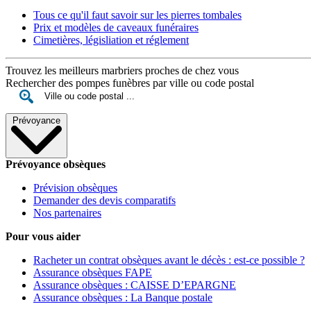
Tous ce qu'il faut savoir sur les pierres tombales
Prix et modèles de caveaux funéraires
Cimetières, législiation et réglement
Trouvez les meilleurs marbriers proches de chez vous
Rechercher des pompes funèbres par ville ou code postal
Prévoyance
Prévoyance obsèques
Prévision obsèques
Demander des devis comparatifs
Nos partenaires
Pour vous aider
Racheter un contrat obsèques avant le décès : est-ce possible ?
Assurance obsèques FAPE
Assurance obsèques : CAISSE D’EPARGNE
Assurance obsèques : La Banque postale