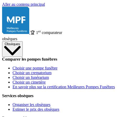
Aller au contenu principal
er
🏆
1
comparateur
obsèques
Obsèques
Comparer les pompes funèbres
Choisir une pompe funèbre
Choisir un crematorium
Choisir un funérarium
Choisir un cimetière
En savoir plus sur la certification Meilleures Pompes Funèbres
Services obsèques
Organiser les obsèques
Estimer le prix des obsèques