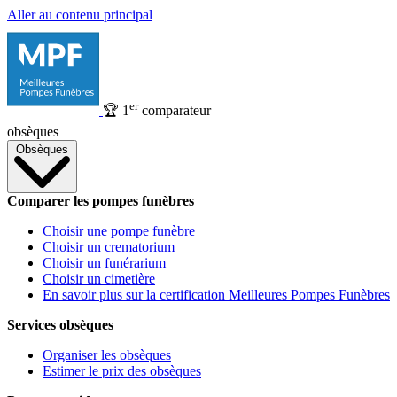
Aller au contenu principal
er
🏆
1
comparateur
obsèques
Obsèques
Comparer les pompes funèbres
Choisir une pompe funèbre
Choisir un crematorium
Choisir un funérarium
Choisir un cimetière
En savoir plus sur la certification Meilleures Pompes Funèbres
Services obsèques
Organiser les obsèques
Estimer le prix des obsèques