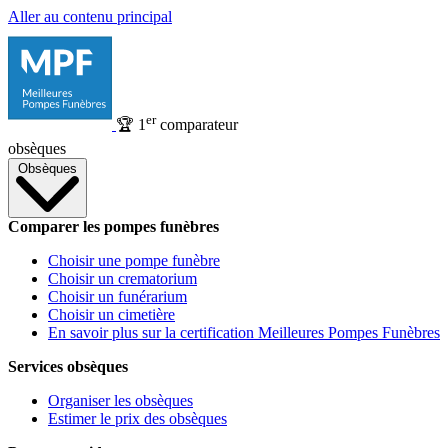
Aller au contenu principal
er
🏆
1
comparateur
obsèques
Obsèques
Comparer les pompes funèbres
Choisir une pompe funèbre
Choisir un crematorium
Choisir un funérarium
Choisir un cimetière
En savoir plus sur la certification Meilleures Pompes Funèbres
Services obsèques
Organiser les obsèques
Estimer le prix des obsèques