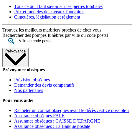
Tous ce qu'il faut savoir sur les pierres tombales
Prix et modèles de caveaux funéraires
Cimetières, législiation et réglement
Trouvez les meilleurs marbriers proches de chez vous
Rechercher des pompes funèbres par ville ou code postal
Prévoyance
Prévoyance obsèques
Prévision obsèques
Demander des devis comparatifs
Nos partenaires
Pour vous aider
Racheter un contrat obsèques avant le décès : est-ce possible ?
Assurance obsèques FAPE
Assurance obsèques : CAISSE D’EPARGNE
Assurance obsèques : La Banque postale