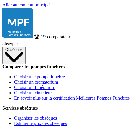
Aller au contenu principal
er
🏆
1
comparateur
obsèques
Obsèques
Comparer les pompes funèbres
Choisir une pompe funèbre
Choisir un crematorium
Choisir un funérarium
Choisir un cimetière
En savoir plus sur la certification Meilleures Pompes Funèbres
Services obsèques
Organiser les obsèques
Estimer le prix des obsèques