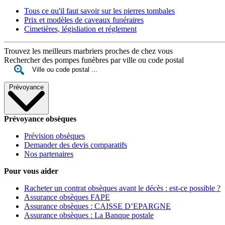
Tous ce qu'il faut savoir sur les pierres tombales
Prix et modèles de caveaux funéraires
Cimetières, législiation et réglement
Trouvez les meilleurs marbriers proches de chez vous
Rechercher des pompes funèbres par ville ou code postal
Prévoyance
Prévoyance obsèques
Prévision obsèques
Demander des devis comparatifs
Nos partenaires
Pour vous aider
Racheter un contrat obsèques avant le décès : est-ce possible ?
Assurance obsèques FAPE
Assurance obsèques : CAISSE D’EPARGNE
Assurance obsèques : La Banque postale