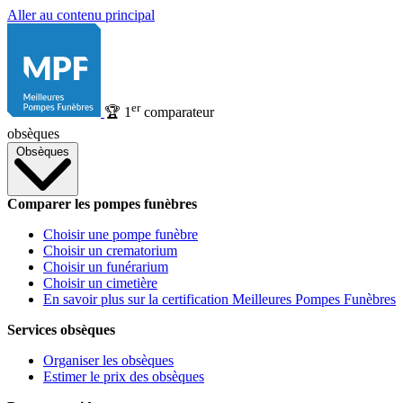
Aller au contenu principal
er
🏆
1
comparateur
obsèques
Obsèques
Comparer les pompes funèbres
Choisir une pompe funèbre
Choisir un crematorium
Choisir un funérarium
Choisir un cimetière
En savoir plus sur la certification Meilleures Pompes Funèbres
Services obsèques
Organiser les obsèques
Estimer le prix des obsèques