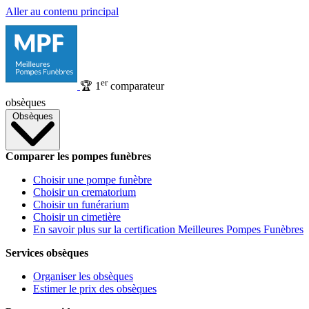
Aller au contenu principal
er
🏆
1
comparateur
obsèques
Obsèques
Comparer les pompes funèbres
Choisir une pompe funèbre
Choisir un crematorium
Choisir un funérarium
Choisir un cimetière
En savoir plus sur la certification Meilleures Pompes Funèbres
Services obsèques
Organiser les obsèques
Estimer le prix des obsèques