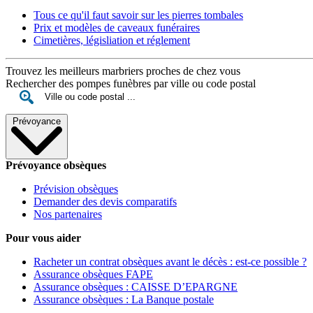
Tous ce qu'il faut savoir sur les pierres tombales
Prix et modèles de caveaux funéraires
Cimetières, législiation et réglement
Trouvez les meilleurs marbriers proches de chez vous
Rechercher des pompes funèbres par ville ou code postal
Prévoyance
Prévoyance obsèques
Prévision obsèques
Demander des devis comparatifs
Nos partenaires
Pour vous aider
Racheter un contrat obsèques avant le décès : est-ce possible ?
Assurance obsèques FAPE
Assurance obsèques : CAISSE D’EPARGNE
Assurance obsèques : La Banque postale