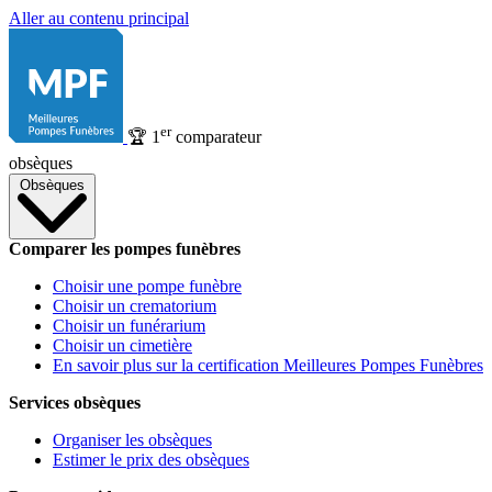
Aller au contenu principal
er
🏆
1
comparateur
obsèques
Obsèques
Comparer les pompes funèbres
Choisir une pompe funèbre
Choisir un crematorium
Choisir un funérarium
Choisir un cimetière
En savoir plus sur la certification Meilleures Pompes Funèbres
Services obsèques
Organiser les obsèques
Estimer le prix des obsèques