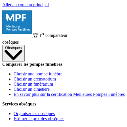
Aller au contenu principal
er
🏆
1
comparateur
obsèques
Obsèques
Comparer les pompes funèbres
Choisir une pompe funèbre
Choisir un crematorium
Choisir un funérarium
Choisir un cimetière
En savoir plus sur la certification Meilleures Pompes Funèbres
Services obsèques
Organiser les obsèques
Estimer le prix des obsèques