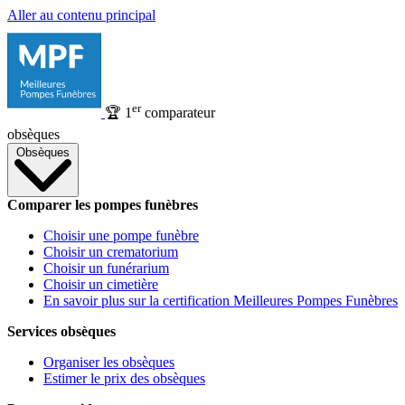
Aller au contenu principal
er
🏆
1
comparateur
obsèques
Obsèques
Comparer les pompes funèbres
Choisir une pompe funèbre
Choisir un crematorium
Choisir un funérarium
Choisir un cimetière
En savoir plus sur la certification Meilleures Pompes Funèbres
Services obsèques
Organiser les obsèques
Estimer le prix des obsèques