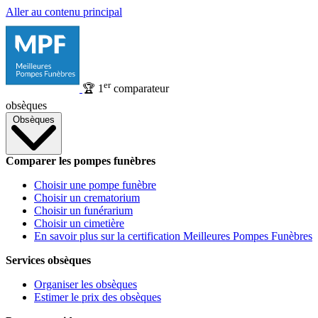
Aller au contenu principal
er
🏆
1
comparateur
obsèques
Obsèques
Comparer les pompes funèbres
Choisir une pompe funèbre
Choisir un crematorium
Choisir un funérarium
Choisir un cimetière
En savoir plus sur la certification Meilleures Pompes Funèbres
Services obsèques
Organiser les obsèques
Estimer le prix des obsèques