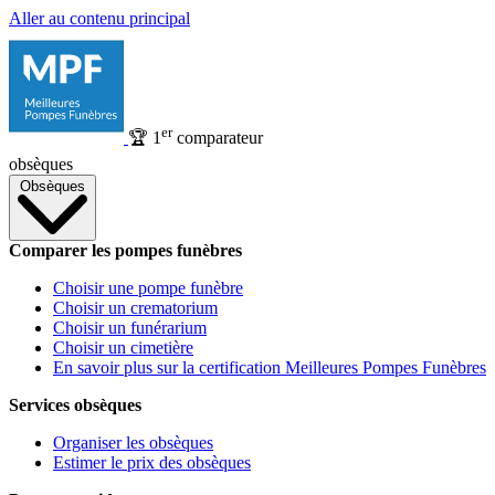
Aller au contenu principal
er
🏆
1
comparateur
obsèques
Obsèques
Comparer les pompes funèbres
Choisir une pompe funèbre
Choisir un crematorium
Choisir un funérarium
Choisir un cimetière
En savoir plus sur la certification Meilleures Pompes Funèbres
Services obsèques
Organiser les obsèques
Estimer le prix des obsèques