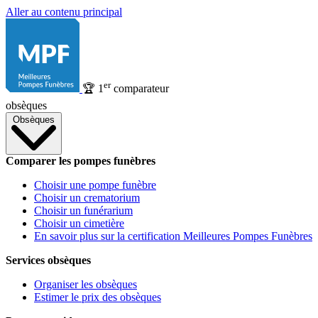
Aller au contenu principal
er
🏆
1
comparateur
obsèques
Obsèques
Comparer les pompes funèbres
Choisir une pompe funèbre
Choisir un crematorium
Choisir un funérarium
Choisir un cimetière
En savoir plus sur la certification Meilleures Pompes Funèbres
Services obsèques
Organiser les obsèques
Estimer le prix des obsèques