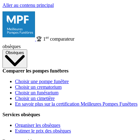
Aller au contenu principal
er
🏆
1
comparateur
obsèques
Obsèques
Comparer les pompes funèbres
Choisir une pompe funèbre
Choisir un crematorium
Choisir un funérarium
Choisir un cimetière
En savoir plus sur la certification Meilleures Pompes Funèbres
Services obsèques
Organiser les obsèques
Estimer le prix des obsèques