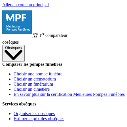
Aller au contenu principal
er
🏆
1
comparateur
obsèques
Obsèques
Comparer les pompes funèbres
Choisir une pompe funèbre
Choisir un crematorium
Choisir un funérarium
Choisir un cimetière
En savoir plus sur la certification Meilleures Pompes Funèbres
Services obsèques
Organiser les obsèques
Estimer le prix des obsèques