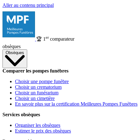
Aller au contenu principal
er
🏆
1
comparateur
obsèques
Obsèques
Comparer les pompes funèbres
Choisir une pompe funèbre
Choisir un crematorium
Choisir un funérarium
Choisir un cimetière
En savoir plus sur la certification Meilleures Pompes Funèbres
Services obsèques
Organiser les obsèques
Estimer le prix des obsèques