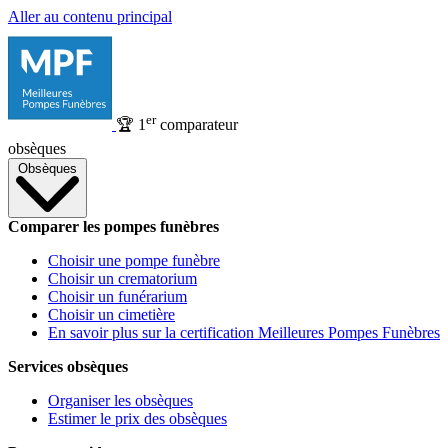
Aller au contenu principal
er
🏆
1
comparateur
obsèques
Obsèques
Comparer les pompes funèbres
Choisir une pompe funèbre
Choisir un crematorium
Choisir un funérarium
Choisir un cimetière
En savoir plus sur la certification Meilleures Pompes Funèbres
Services obsèques
Organiser les obsèques
Estimer le prix des obsèques