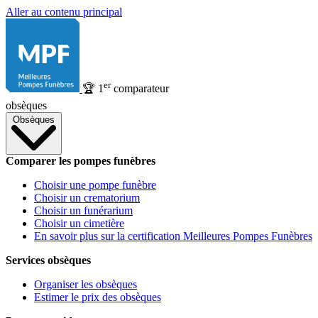
Aller au contenu principal
er
🏆
1
comparateur
obsèques
Obsèques
Comparer les pompes funèbres
Choisir une pompe funèbre
Choisir un crematorium
Choisir un funérarium
Choisir un cimetière
En savoir plus sur la certification Meilleures Pompes Funèbres
Services obsèques
Organiser les obsèques
Estimer le prix des obsèques