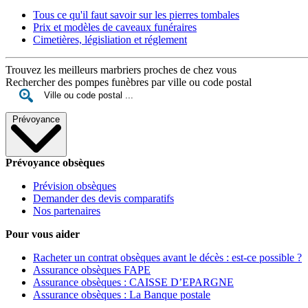
Tous ce qu'il faut savoir sur les pierres tombales
Prix et modèles de caveaux funéraires
Cimetières, législiation et réglement
Trouvez les meilleurs marbriers proches de chez vous
Rechercher des pompes funèbres par ville ou code postal
Prévoyance
Prévoyance obsèques
Prévision obsèques
Demander des devis comparatifs
Nos partenaires
Pour vous aider
Racheter un contrat obsèques avant le décès : est-ce possible ?
Assurance obsèques FAPE
Assurance obsèques : CAISSE D’EPARGNE
Assurance obsèques : La Banque postale