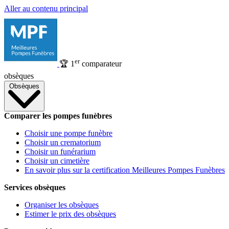
Aller au contenu principal
er
🏆
1
comparateur
obsèques
Obsèques
Comparer les pompes funèbres
Choisir une pompe funèbre
Choisir un crematorium
Choisir un funérarium
Choisir un cimetière
En savoir plus sur la certification Meilleures Pompes Funèbres
Services obsèques
Organiser les obsèques
Estimer le prix des obsèques